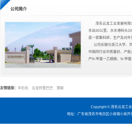
公司简介
茂名云龙工业发展有限
东站30公里、水东港码头2
是一家集科研、生产及对外
公司长期与浙江大学、华
中国同行业中质量好、产能
产N-甲基一乙醇胺、N-甲基
友情链接：
中石化
云龙阿里巴巴
慧聪
Copyright © 茂名云
地址：广东省茂名市电白区小良镇小良开发区168